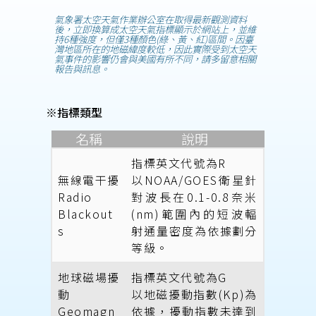
氣象署太空天氣作業辦公室在取得最新觀測資料
後，立即換算成太空天氣指標顯示於網站上，並維
持6種強度，但僅3種顏色(綠、黃、紅)區間。因臺
灣地區所在的地磁緯度較低，因此實際受到太空天
氣事件的影響仍會與美國有所不同，請多留意相關
報告與訊息。
※指標類型
名稱
說明
指標英文代號為R
無線電干擾
以NOAA/GOES衛星針
Radio
對波長在0.1-0.8奈米
Blackout
(nm)範圍內的短波輻
s
射通量密度為依據劃分
等級。
地球磁場擾
指標英文代號為G
動
以地磁擾動指數(Kp)為
Geomagn
依據，擾動指數未達到