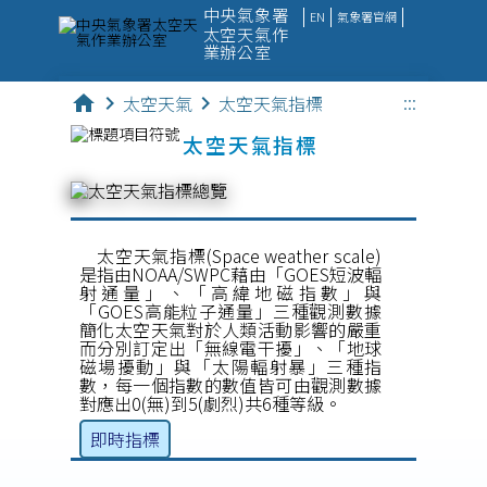
中央氣象署
EN
氣象署官網
太空天氣作
業辦公室
:::
home
chevron_right
太空天氣
chevron_right
太空天氣指標
太空天氣
太空天氣指標
觀測資料
監測數據
預報產品
太空天氣指標(Space weather scale)
是指由NOAA/SWPC藉由「GOES短波輻
射通量」、「高緯地磁指數」與
科教新知
「GOES高能粒子通量」三種觀測數據
簡化太空天氣對於人類活動影響的嚴重
便民服務
而分別訂定出「無線電干擾」、「地球
磁場擾動」與「太陽輻射暴」三種指
數，每一個指數的數值皆可由觀測數據
對應出0(無)到5(劇烈)共6種等級。
即時指標