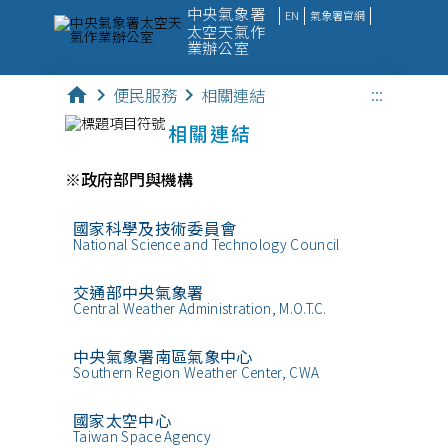
中央氣象署
EN
氣象署官網
太空天氣作
業辦公室
:::
home
chevron_right
便民服務
chevron_right
相關連結
太空天氣
相關連結
觀測資料
※政府部門與機構
監測數據
預報產品
國家科學及技術委員會
National Science and Technology Council
科教新知
交通部中央氣象署
Central Weather Administration, M.O.T.C.
便民服務
中央氣象署南區氣象中心
Southern Region Weather Center, CWA
國家太空中心
Taiwan Space Agency