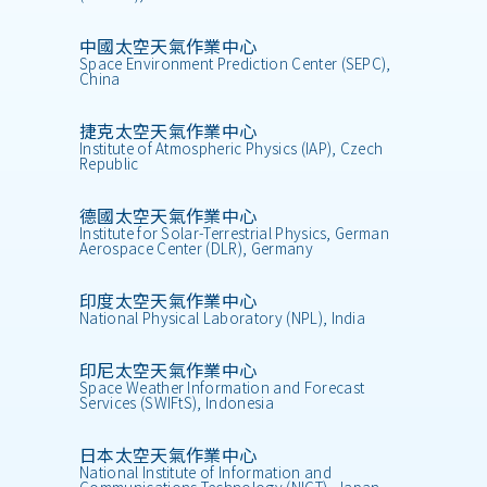
中國太空天氣作業中心
Space Environment Prediction Center (SEPC),
China
捷克太空天氣作業中心
Institute of Atmospheric Physics (IAP), Czech
Republic
德國太空天氣作業中心
Institute for Solar-Terrestrial Physics, German
Aerospace Center (DLR), Germany
印度太空天氣作業中心
National Physical Laboratory (NPL), India
印尼太空天氣作業中心
Space Weather Information and Forecast
Services (SWIFtS), Indonesia
日本太空天氣作業中心
National Institute of Information and
Communications Technology (NICT), Japan