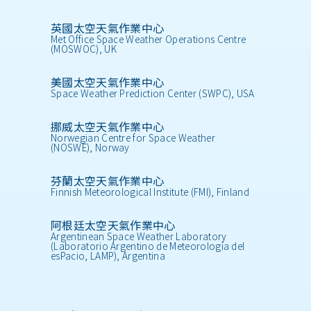
英國太空天氣作業中心
Met Office Space Weather Operations Centre
(MOSWOC), UK
美國太空天氣作業中心
Space Weather Prediction Center (SWPC), USA
挪威太空天氣作業中心
Norwegian Centre for Space Weather
(NOSWE), Norway
芬蘭太空天氣作業中心
Finnish Meteorological Institute (FMI), Finland
阿根廷太空天氣作業中心
Argentinean Space Weather Laboratory
(Laboratorio Argentino de Meteorología del
esPacio, LAMP), Argentina