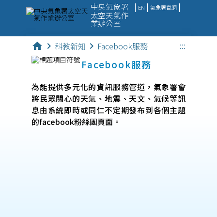
中央氣象署
EN
氣象署官網
太空天氣作
業辦公室
:::
home
chevron_right
科教新知
chevron_right
Facebook服務
太空天氣
Facebook服務
觀測資料
為能提供多元化的資訊服務管道，氣象署會
監測數據
將民眾關心的天氣、地震、天文、氣候等訊
預報產品
息由系統即時或同仁不定期發布到各個主題
的facebook粉絲團頁面。
科教新知
便民服務