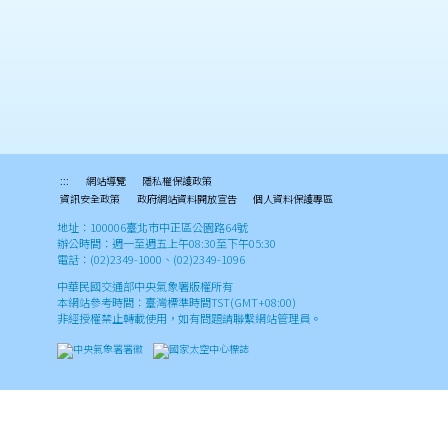
:::
網站導覽
隱私權保護政策
資訊安全政策
政府網站資料開放宣告
個人資料保護專區
地址：100006臺北市中正區公園路64號
辦公時間：週一至週五上午08:30至下午05:30
電話：(02)2349-1000、(02)2349-1096
中華民國交通部中央氣象署版權所有
本網站參考時間：臺灣標準時間TST(GMT+08:00)
非經授權禁止轉載使用，如有問題請聯繫網站管理員。