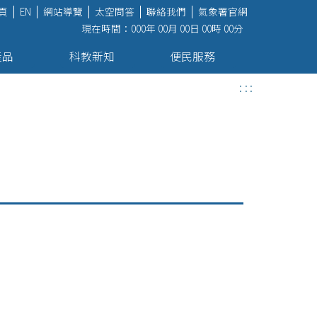
頁
EN
網站導覽
太空問答
聯絡我們
氣象署官網
現在時間：000年 00月 00日 00時 00分
產品
科教新知
便民服務
:::