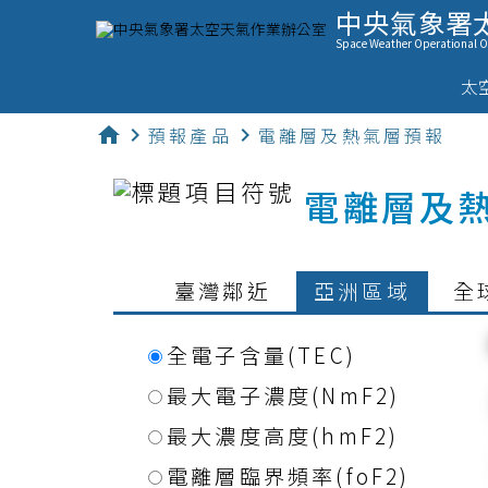
中央氣象署
Space Weather Operational Of
太
home
chevron_right
預報產品
chevron_right
電離層及熱氣層預報
電離層及
臺灣鄰近
亞洲區域
全
全電子含量(TEC)
最大電子濃度(NmF2)
最大濃度高度(hmF2)
電離層臨界頻率(foF2)