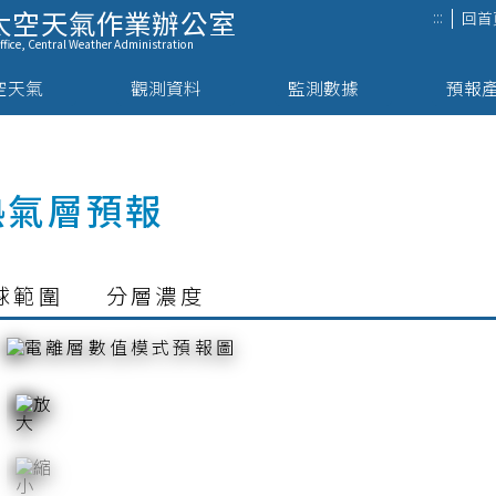
太空天氣作業辦公室
:::
回首
fice,
Central Weather Administration
空天氣
觀測資料
監測數據
預報
熱氣層預報
球範圍
分層濃度