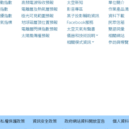
動指數
高頻電波吸收預報
太空新知
單位簡介
指數
電離層及熱氣層預報
影音專區
作業產品清
擾指數
極光可見範圍預報
黑子投影輔助資訊
資料下載
氣指標
地球磁層頂位置預報
Facebook服務
民眾信箱
電離層
閃爍指數預報
太空天氣有聲書
雙語詞彙
太陽風傳播預報
儀器和技術說明
相關網站
keyboard_arrow_down
相關模式資訊
參訪與導覽
keyboard_arrow_down
隱私權保護政策
資訊安全政策
政府網站資料開放宣告
個人資料