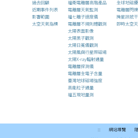
過去回顧
福衛電離層高階產品
全球地磁擾
近期事件列表
電離層天氣監測
電離層閃爍
影響範圍
福七離子速度儀
掩星訊號干
太空天氣指標
電離層不規則體觀測
即時太空天
太陽表面影像
太陽黑子觀測
太陽日冕儀觀測
太陽風與行星際磁場
太陽X-ray輻射通量
電離層探測儀
電離層全電子含量
臺灣地球磁場強度
高能粒子通量
福五現地量測
:::
網站導覽