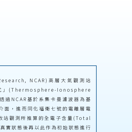
Research, NCAR)高層大氣觀測站
Thermosphere-Ionosphere
預報模式，再透過NCAR基於系集卡曼濾波器為基
 DART)介面，進而同化福衛七號的電離層電
 地面接收站觀測所推算的全電子含量(Total
更接近真實狀態後再以此作為初始狀態進行