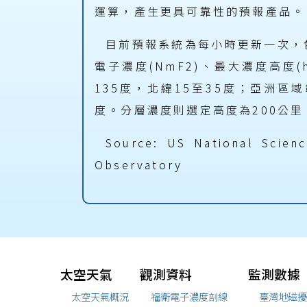
運算，產生更具可靠性的預報產品。
目前預報系統為每小時更新一次，
電子濃度(NmF2)、最大濃度高度
135度，北緯15至35度；亞洲區域
度。分層濃度則選定高度為200公里
Source: US National Scien
Observatory
太空天氣
觀測資料
監測數據
太空天氣概況
福衛電子濃度剖線
臺灣地磁擾