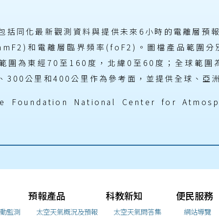
包括同化最新觀測資料與提供未來6小時的電離層預報產
(hmF2)和電離層臨界頻率(foF2)。圖檔產品範圍
範圍為東經70至160度，北緯0至60度；全球範圍為東
、300公里和400公里作為參考面，並提供全球、亞
ce Foundation National Center for Atmosp
預報產品
科教新知
便民服務
動監測
太空天氣概況及預報
太空天氣問答集
網站導覽