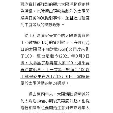
觀測資料都強烈的顯示太陽活動逐漸轉
為活耀，也陸續出現較為劇烈的太陽閃
焰與日冕物質拋射事件，並且造成輕度
到中度等級的磁暴現象。
從比利時皇家天文台的太陽影響資瞭
中心數據(SIDC)的資料顯示，在昨
(27)
日的太陽黑子相對數(SSN)又再度來到
了100，這也是繼今(2021)年9月9日
後，太陽黑子數再度大於100。如果要
再往前追溯，上一次黑子數達到100以
上就是發生在2017年9月6日，當時是
屬於太陽活動的第24週期。
過去這四年來，太陽活動逐漸減弱
到太陽活動極小期後又再度升起，也提
醒著相關單位要開始注意到未來幾年太