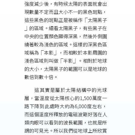
強度減少後，有時候太陽的表面就會出
現數量不定而且大小不一的黑色斑點，
這些黑色的斑點正是被稱作⎾太陽黑子
⏌的區域。細看太陽黑子，有些黑子在
中央的位置顏色顯得深黑，然後外側圍
繞著較為淺色的區域。這樣的深黑色區
域稱為⎾本影⏌，而相較於本影周圍的
淺色區域則叫做⎾半影⏌。相對於地球
的大小，太陽黑子的範圍可以是地球的
數倍到數十倍。
這其實是屬於太陽結構中的光球
層，當溫度從太陽核心的1,500萬度一
路下降到此處時大約為6,000度左右，
而這個溫度所釋放的電磁波剛好落在人
類肉眼可以看到的波長範圍，也就是所
謂的可見光。所以我們從地球上所欣賞