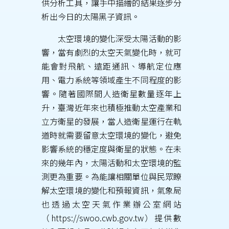
供分析工具，讓手中描繪的結果逐步分
析出今日的太陽黑子資訊。
太空環境的變化深受太陽活動的影
響，當有劇烈的太空天氣變化時，就可
能會對飛航、遠距通訊、導航定位應
用、電力系統等領域產生不同程度的影
響。隨著國際間人造衛星數量逐年上
升，臺灣近年來也積極推動太空產業和
立方衛星的發展，當人造衛星運行在軌
道時就需要留意太空環境的變化，避免
影響系統的穩定度與衛星的狀態。在未
來的幾年內，太陽活動和太空環境的監
測更為重要。為能讓相關單位與民眾瞭
解太空環境的變化和預報資訊，氣象局
也透過太空天氣作業辦公室網站
（https://swoo.cwb.gov.tw）提供數