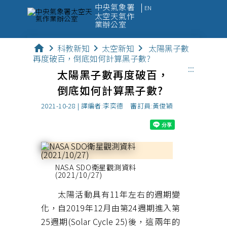
中央氣象署
EN
太空天氣作
業辦公室
home
chevron_right
科教新知
chevron_right
太空新知
chevron_right
太陽黑子數
太空天氣
再度破百，倒底如何計算黑子數?
:::
觀測資料
太陽黑子數再度破百，
倒底如何計算黑子數?
監測數據
2021-10-28 | 譯編者:李奕德 審訂員:黃俊穎
預報產品
科教新知
便民服務
NASA SDO衛星觀測資料
(2021/10/27)
太陽活動具有11年左右的週期變
化，自2019年12月由第24週期進入第
25週期(Solar Cycle 25)後，這兩年的