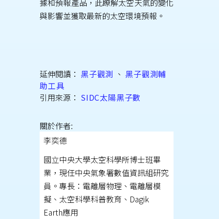
據和預報產品，此瞭解太空天氣的變化
與影響並獲取最新的太空環境預報。
延伸閱讀：
黑子觀測
、
黑子觀測輔
助工具
引用來源：
SIDC太陽黑子數
關於作者:
李奕德
國立中央大學太空科學所博士班畢
業，現任中央氣象署數值資訊組研究
員。專長：電離層物理、電離層模
擬、太空科學科普教育、Dagik
Earth應用